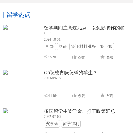
留学热点
留学期间注意这几点，以免影响你的签
证！
2024-10-31
机场
签证
签证材料准备
签证官
签证面试
签证申请攻略
5920
点赞
收藏
G5院校青睐怎样的学生？
2023-05-18
14464
点赞
收藏
多国留学生奖学金、打工政策汇总
2022-07-06
奖学金
留学福利