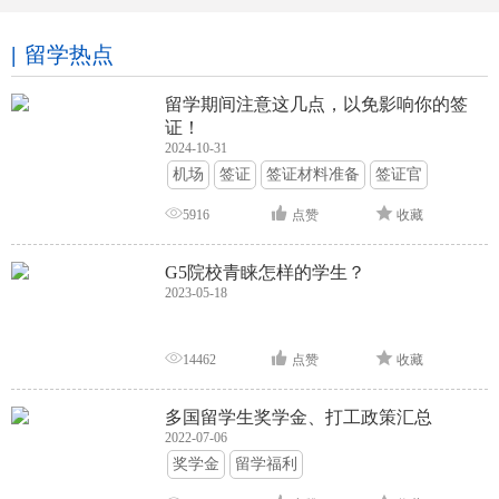
留学热点
留学期间注意这几点，以免影响你的签
证！
2024-10-31
机场
签证
签证材料准备
签证官
签证面试
签证申请攻略
5916
点赞
收藏
G5院校青睐怎样的学生？
2023-05-18
14462
点赞
收藏
多国留学生奖学金、打工政策汇总
2022-07-06
奖学金
留学福利