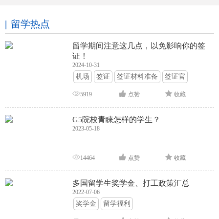
留学热点
留学期间注意这几点，以免影响你的签
证！
2024-10-31
机场
签证
签证材料准备
签证官
签证面试
签证申请攻略
5919
点赞
收藏
G5院校青睐怎样的学生？
2023-05-18
14464
点赞
收藏
多国留学生奖学金、打工政策汇总
2022-07-06
奖学金
留学福利