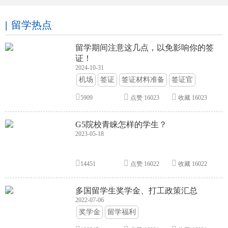
留学热点
留学期间注意这几点，以免影响你的签
证！
2024-10-31
机场
签证
签证材料准备
签证官
签证面试
签证申请攻略
5909
点赞
16023
收藏
16023
G5院校青睐怎样的学生？
2023-05-18
14451
点赞
16022
收藏
16022
多国留学生奖学金、打工政策汇总
2022-07-06
奖学金
留学福利