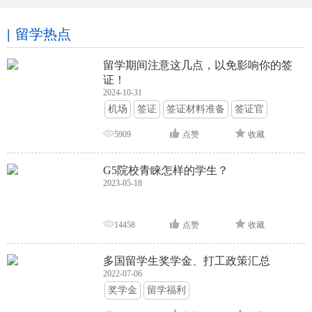
留学热点
留学期间注意这几点，以免影响你的签
证！
2024-10-31
机场
签证
签证材料准备
签证官
签证面试
签证申请攻略
5909
点赞
收藏
G5院校青睐怎样的学生？
2023-05-18
14458
点赞
收藏
多国留学生奖学金、打工政策汇总
2022-07-06
奖学金
留学福利