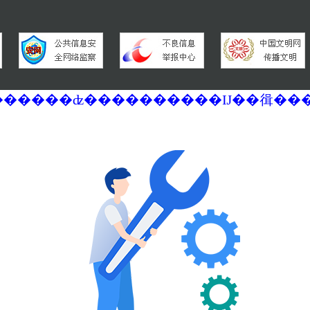
�������ά�������޷��������ʣ����������Ĳ��㣬