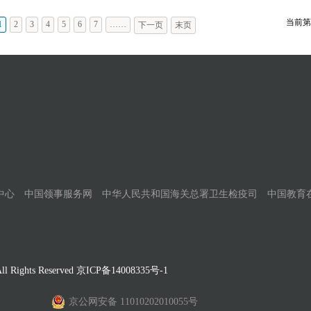
当前第
1
2
3
4
5
6
7
……
下一页
末页
中心
中国领事服务网
中华人民共和国海关总署卫生检疫司
中国教育
Rights Reserved
京ICP备14008335号-1
京公网安备 11010202010055号