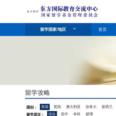
留学国家/地区
首页
留学攻略
美国
英国
澳大利亚
加拿大
新西兰
国别：
综合
高中
本科
硕博
留学层次：