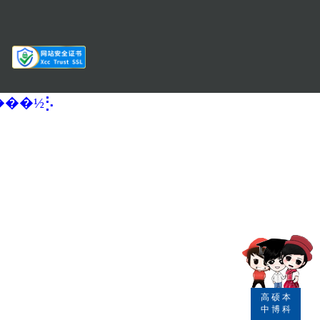
�����½⡣
高
硕
本
中
博
科