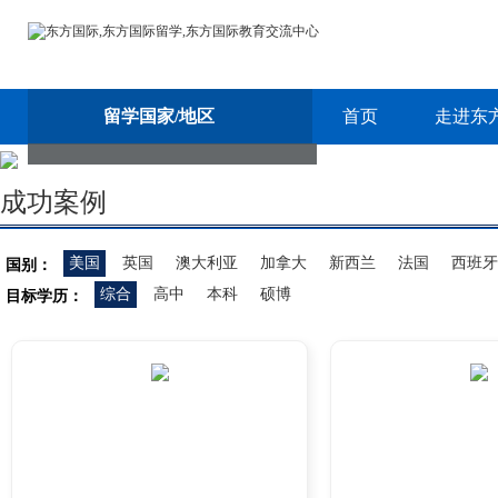
留学国家/地区
首页
走进东
成功案例
美国
英国
澳大利亚
加拿大
新西兰
法国
西班牙
国别：
综合
高中
本科
硕博
目标学历：