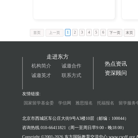
1
2
3
4
5
6
首页
上一页
下一页
末页
走进东方
热点资讯
机构简介
诚邀合作
资深顾问
诚邀英才
联系方式
友情链接:
国家留学基金委
学信网
雅思报名
托福报名
留学服务
北京市西城区车公庄大街9号A3楼10层（邮编：100044）
咨询热线:010-66411821（周一至周日早9:00 - 晚18:00）
Copyright ©2001-
2026 东方国际教育交流中心 www.cscdf.org All 