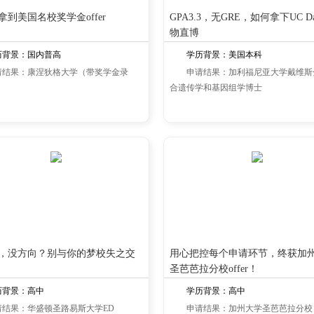
拿到美国名校奖学金offer
GPA3.3，无GRE，如何拿下UC Da
物直博
历背景：国内普高
学历背景：美国本科
请结果：康涅狄格大学（带奖学金录
申请结果：加利福尼亚大学戴维斯
合遗传学和基因组学博士
，没方向？别与你的梦校失之交
用心把控每个申请环节，终获加
圣芭芭拉分校offer！
历背景：高中
学历背景：高中
请结果：华盛顿圣路易斯大学ED
申请结果：加州大学圣芭芭拉分校