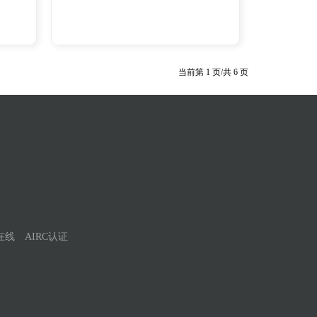
当前第
1
页/共
6
页
在线
AIRC认证