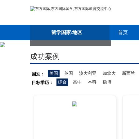
留学国家/地区
首页
成功案例
美国
英国
澳大利亚
加拿大
新西兰
国别：
综合
高中
本科
硕博
目标学历：