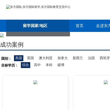
留学国家/地区
首页
走进东
成功案例
美国
英国
澳大利亚
加拿大
新西兰
法国
西班牙
国别：
综合
高中
本科
硕博
目标学历：