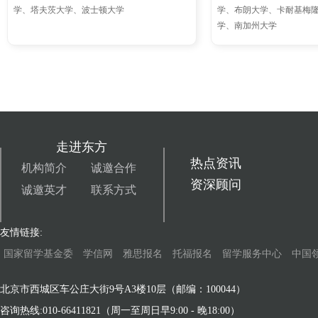
学、塔夫茨大学、波士顿大学
学、布朗大学、卡耐基梅
学、南加州大学
走进东方
热点资讯
机构简介
诚邀合作
资深顾问
诚邀英才
联系方式
友情链接:
国家留学基金委
学信网
雅思报名
托福报名
留学服务中心
中国
北京市西城区车公庄大街9号A3楼10层（邮编：100044）
咨询热线:010-66411821（周一至周日早9:00 - 晚18:00）