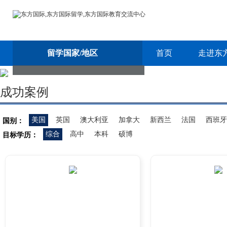
留学国家/地区
首页
走进东
成功案例
美国
英国
澳大利亚
加拿大
新西兰
法国
西班牙
国别：
综合
高中
本科
硕博
目标学历：