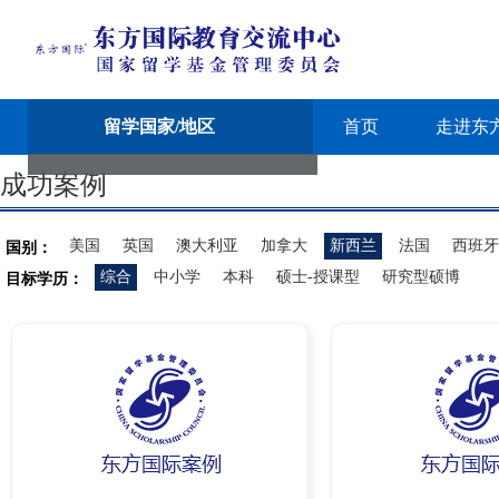
留学国家/地区
首页
走进东
成功案例
美国
英国
澳大利亚
加拿大
新西兰
法国
西班牙
国别：
综合
中小学
本科
硕士-授课型
研究型硕博
目标学历：