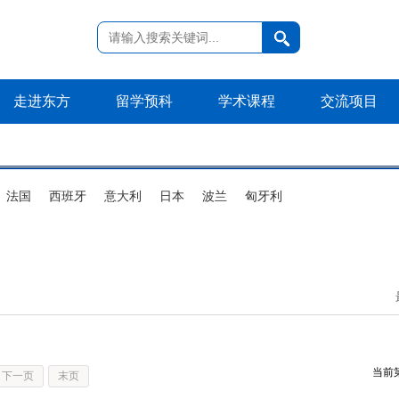
走进东方
留学预科
学术课程
交流项目
法国
西班牙
意大利
日本
波兰
匈牙利
当前
下一页
末页