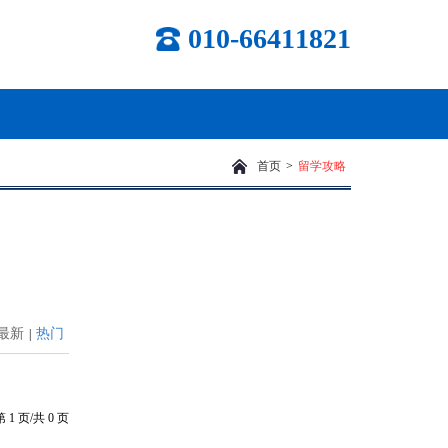
010-66411821
首页
>
留学攻略
最新
热门
|
第
1
页/共
0
页