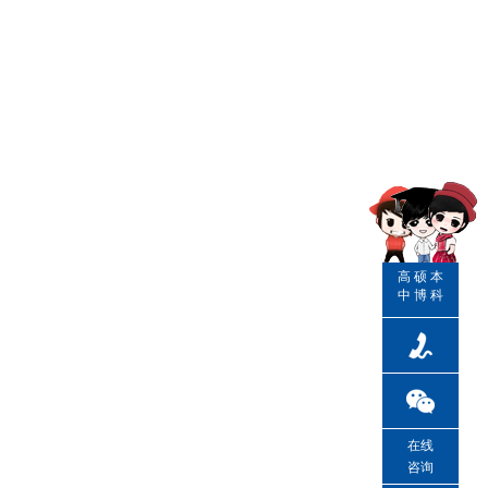
高
硕
本
中
博
科
在线
咨询