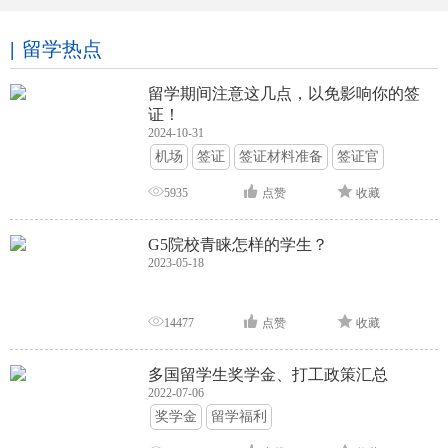
留学热点
留学期间注意这几点，以免影响你的签
证！
2024-10-31
机场
签证
签证材料准备
签证官
签证面试
签证申请攻略
5935
点赞
收藏
G5院校青睐怎样的学生？
2023-05-18
14477
点赞
收藏
多国留学生奖学金、打工政策汇总
2022-07-06
奖学金
留学福利