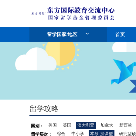
留学国家/地区
首页
留学攻略
美国
英国
澳大利亚
加拿大
新西兰
国别：
综合
中小学
本硕-授课型
研究型硕
留学层次：