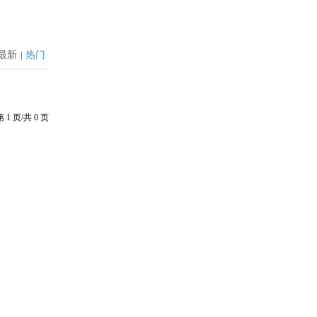
最新
热门
|
第
1
页/共
0
页