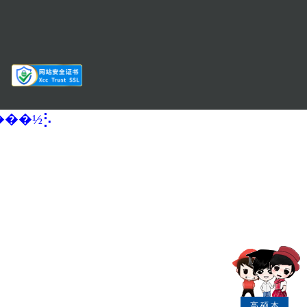
�����½⡣
高
硕
本