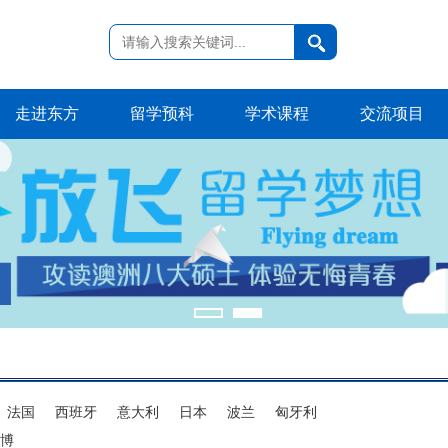
走进东方
留学预科
学术课程
交流项目
法国
西班牙
意大利
日本
波兰
匈牙利
博