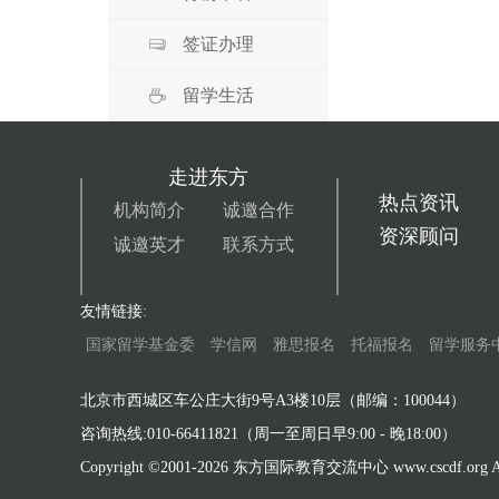
签证办理
留学生活
走进东方
热点资讯
机构简介
诚邀合作
资深顾问
诚邀英才
联系方式
友情链接:
国家留学基金委
学信网
雅思报名
托福报名
留学服务
北京市西城区车公庄大街9号A3楼10层（邮编：100044）
咨询热线:010-66411821（周一至周日早9:00 - 晚18:00）
Copyright ©2001-
2026 东方国际教育交流中心 www.cscdf.org All 