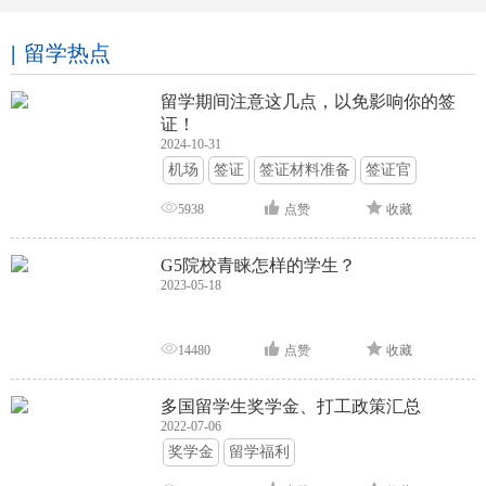
留学热点
留学期间注意这几点，以免影响你的签
证！
2024-10-31
机场
签证
签证材料准备
签证官
签证面试
签证申请攻略
5938
点赞
收藏
G5院校青睐怎样的学生？
2023-05-18
14480
点赞
收藏
多国留学生奖学金、打工政策汇总
2022-07-06
奖学金
留学福利