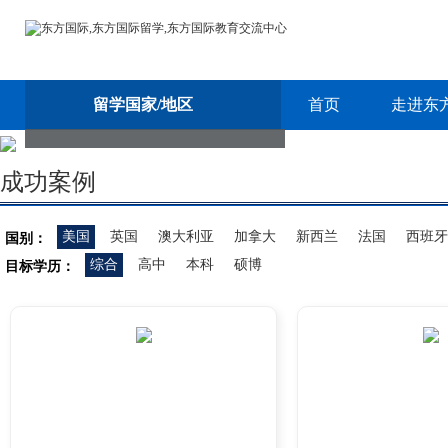
留学国家/地区
首页
走进东
成功案例
美国
英国
澳大利亚
加拿大
新西兰
法国
西班牙
国别：
综合
高中
本科
硕博
目标学历：