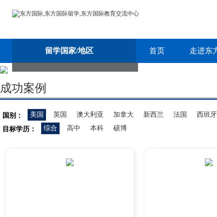
留学国家/地区
首页
走进东
成功案例
美国
英国
澳大利亚
加拿大
新西兰
法国
西班牙
国别：
综合
高中
本科
硕博
目标学历：