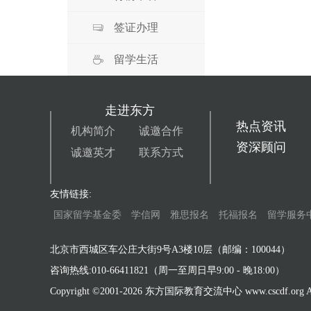
签证办理
留学生活
走进东方
热点资讯
机构简介
诚邀合作
资深顾问
诚邀英才
联系方式
友情链接:
国家留学基金委
学信网
雅思报名
托福报名
留学服务
北京市西城区车公庄大街9号A3楼10层（邮编：100044）
咨询热线:010-66411821（周一至周日早9:00 - 晚18:00）
Copyright ©2001-
2026 东方国际教育交流中心 www.cscdf.org All 