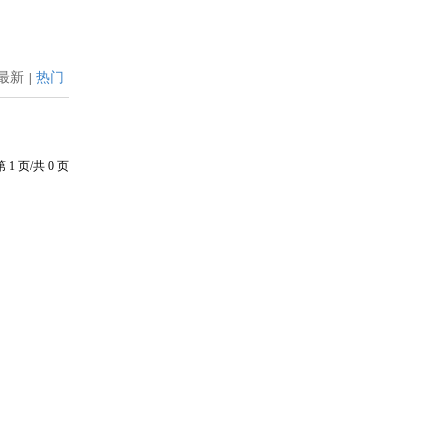
最新
热门
|
第
1
页/共
0
页