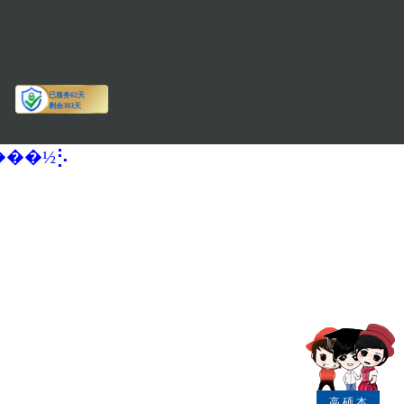
�����½⡣
高
硕
本