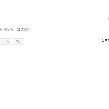
申请指南
面试辅导
当前
下一页
末页