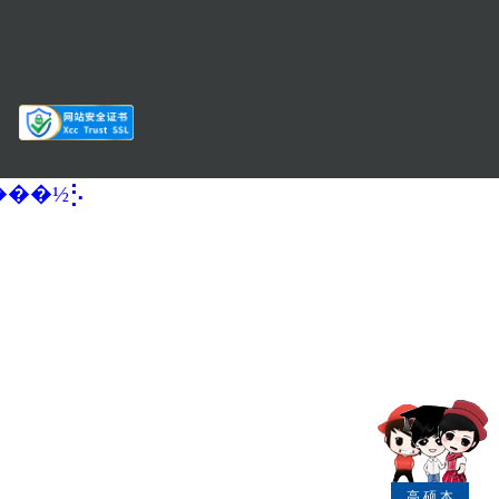
�����½⡣
高
硕
本