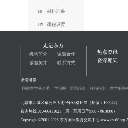
材料准备
课程设置
走进东方
热点资讯
机构简介
诚邀合作
资深顾问
诚邀英才
联系方式
友情链接:
国家留学基金委
学信网
雅思报名
托福报名
留学服务
北京市西城区车公庄大街9号A3楼10层（邮编：100044）
咨询热线:010-66411821（周一至周日早9:00 - 晚18:00）
Copyright ©2001-
2026 东方国际教育交流中心 www.cscdf.org All 