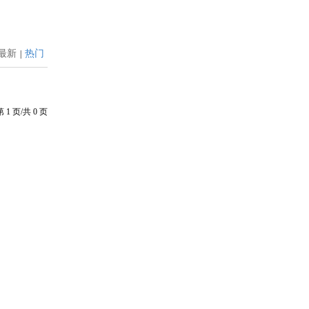
最新
热门
|
第
1
页/共
0
页