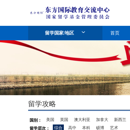
留学国家/地区
首页
留学攻略
美国
英国
澳大利亚
加拿大
新西兰
国别：
综合
高中
本科
硕博
艺术
留学层次：