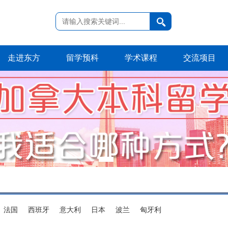
走进东方
留学预科
学术课程
交流项目
法国
西班牙
意大利
日本
波兰
匈牙利