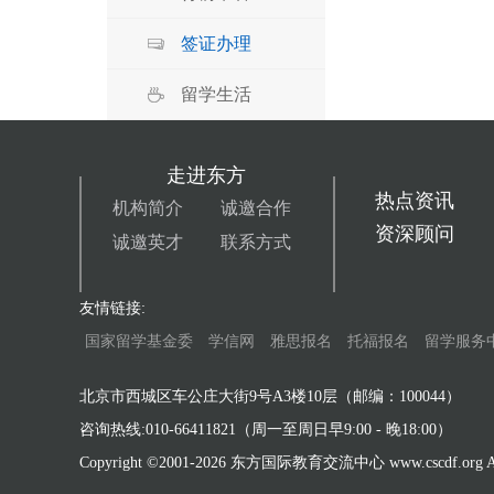
签证办理
留学生活
走进东方
热点资讯
机构简介
诚邀合作
资深顾问
诚邀英才
联系方式
友情链接:
国家留学基金委
学信网
雅思报名
托福报名
留学服务
北京市西城区车公庄大街9号A3楼10层（邮编：100044）
咨询热线:010-66411821（周一至周日早9:00 - 晚18:00）
Copyright ©2001-
2026 东方国际教育交流中心 www.cscdf.org All 