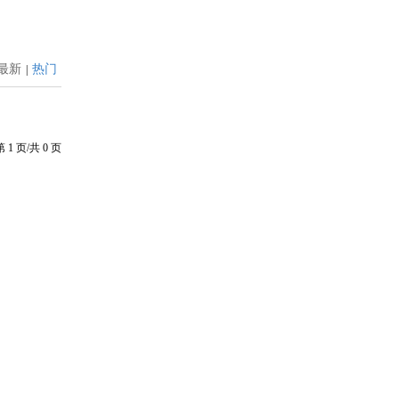
最新
热门
|
第
1
页/共
0
页