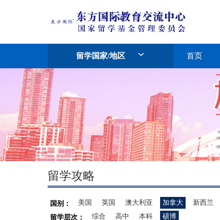
留学国家/地区
首页
留学攻略
美国
英国
澳大利亚
加拿大
新西兰
国别：
综合
高中
本科
硕博
留学层次：