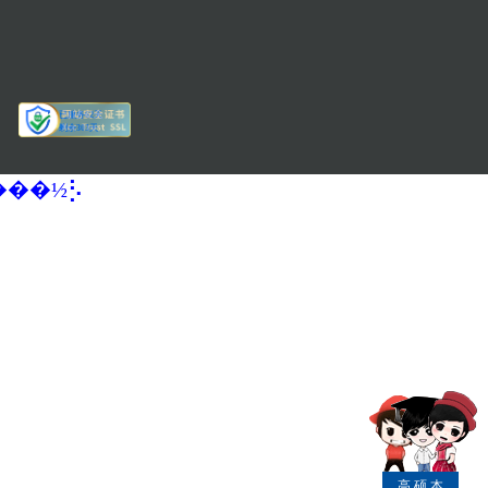
�����½⡣
高
硕
本