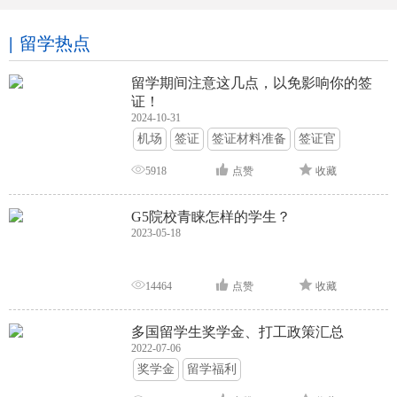
留学热点
留学期间注意这几点，以免影响你的签
证！
2024-10-31
机场
签证
签证材料准备
签证官
签证面试
签证申请攻略
5918
点赞
收藏
G5院校青睐怎样的学生？
2023-05-18
14464
点赞
收藏
多国留学生奖学金、打工政策汇总
2022-07-06
奖学金
留学福利