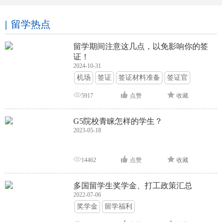
留学热点
留学期间注意这几点，以免影响你的签
证！
2024-10-31
机场
签证
签证材料准备
签证官
签证面试
签证申请攻略
5917
点赞
收藏
G5院校青睐怎样的学生？
2023-05-18
14462
点赞
收藏
多国留学生奖学金、打工政策汇总
2022-07-06
奖学金
留学福利