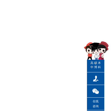
高
硕
本
中
博
科
在线
咨询