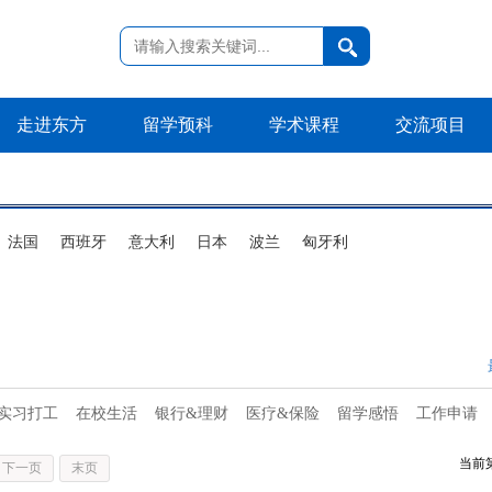
走进东方
留学预科
学术课程
交流项目
法国
西班牙
意大利
日本
波兰
匈牙利
实习打工
在校生活
银行&理财
医疗&保险
留学感悟
工作申请
当前
下一页
末页