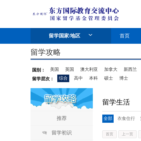
留学国家/地区
首页
留学攻略
美国
英国
澳大利亚
加拿大
新西兰
国别：
综合
高中
本科
硕士
博士
留学层次：
留学生活
推荐
全部
衣食住行
留学初识
首页
上一页