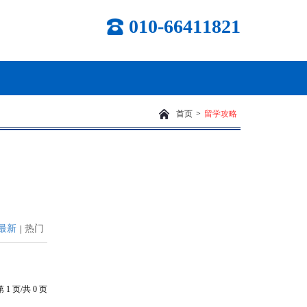
010-66411821
首页
>
留学攻略
最新
热门
|
第
1
页/共
0
页