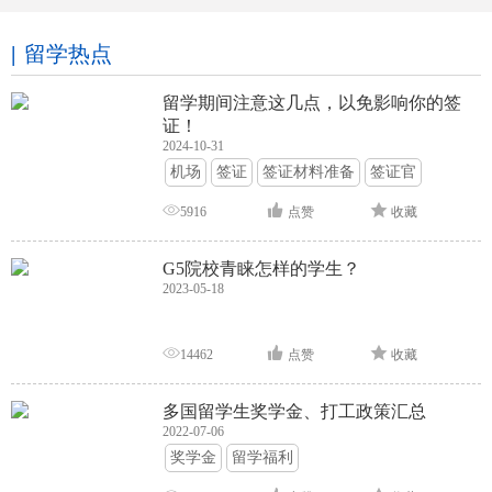
留学热点
留学期间注意这几点，以免影响你的签
证！
2024-10-31
机场
签证
签证材料准备
签证官
签证面试
签证申请攻略
5916
点赞
收藏
G5院校青睐怎样的学生？
2023-05-18
14462
点赞
收藏
多国留学生奖学金、打工政策汇总
2022-07-06
奖学金
留学福利