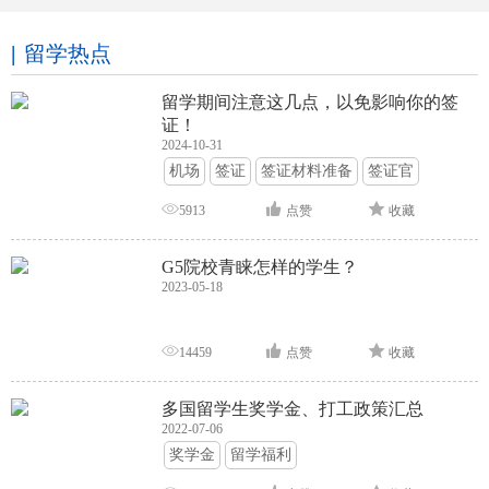
留学热点
留学期间注意这几点，以免影响你的签
证！
2024-10-31
机场
签证
签证材料准备
签证官
签证面试
签证申请攻略
5913
点赞
收藏
G5院校青睐怎样的学生？
2023-05-18
14459
点赞
收藏
多国留学生奖学金、打工政策汇总
2022-07-06
奖学金
留学福利