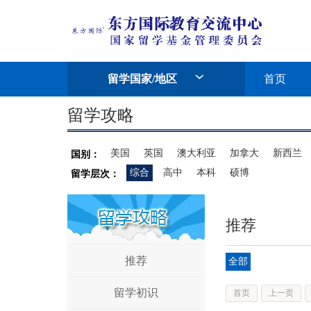
留学国家/地区
首页
留学攻略
美国
英国
澳大利亚
加拿大
新西兰
国别：
综合
高中
本科
硕博
留学层次：
推荐
推荐
全部
留学初识
首页
上一页