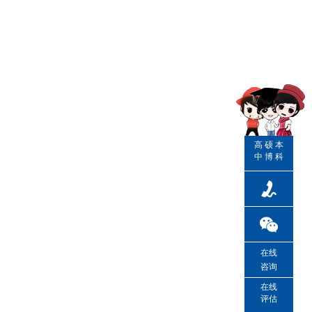
高
硕
本
中
博
科
在线
咨询
在线
评估