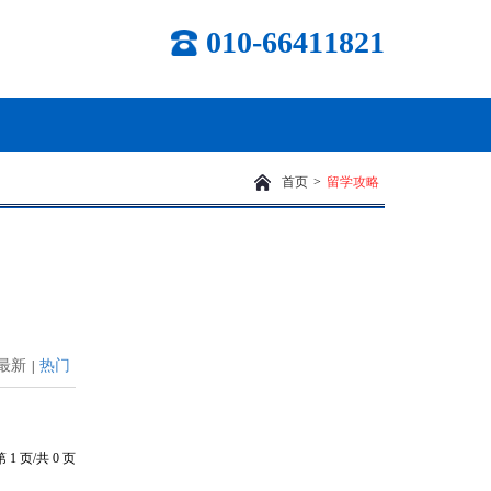
010-66411821
首页
>
留学攻略
最新
热门
|
第
1
页/共
0
页