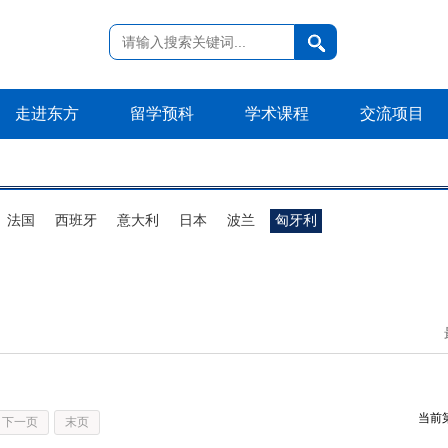
走进东方
留学预科
学术课程
交流项目
法国
西班牙
意大利
日本
波兰
匈牙利
当前
下一页
末页