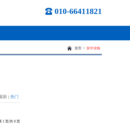
010-66411821
首页
>
留学攻略
最新
热门
|
第
1
页/共
0
页