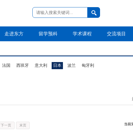
走进东方
留学预科
学术课程
交流项目
法国
西班牙
意大利
日本
波兰
匈牙利
当前
下一页
末页