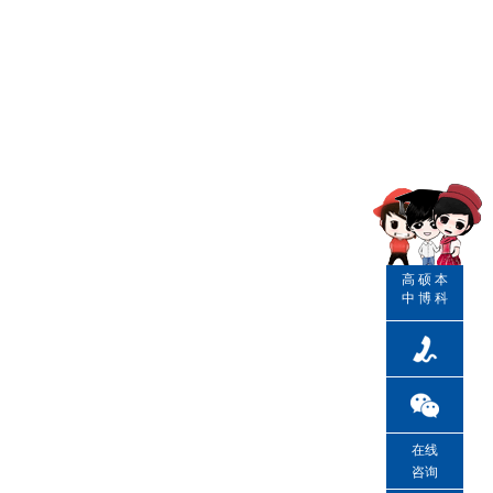
高
硕
本
中
博
科
在线
咨询