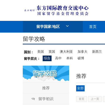
留学国家/地区
首页
留学攻略
美国
英国
澳大利亚
加拿大
新西兰
国别：
综合
高中
本科
硕博
留学层次：
推荐
推荐
全部
留学初识
首页
上一页