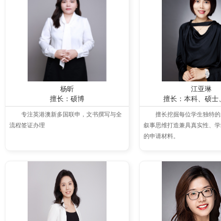
杨昕
江亚琳
擅长：硕博
擅长：本科、硕士
专注英港澳新多国联申，文书撰写与全
擅长挖掘每位学生独特的
流程签证办理
叙事思维打造兼具真实性、学
的申请材料。