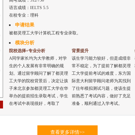
高考成绩：512/750
语言成绩：IELTS 5.5
在校专业：理科
申请结果
被都灵理工大学计算机工程专业录取。
模块分析
院校选择+专业分析
背景提升
A同学家长均为大学教师，对学
该生学习能力较好，但是成绩非
生的个人发展有非常明确的规
常不稳定，为了提前了解都灵理
划。通过留学顾问了解了都灵理
工大学提前考试的难度，东方国
工大学的院校背景后，决定让孩
际意大利留学顾问老师为其找到
子来北京参加都灵理工大学在华
了往年模拟测试习题，使该生提
举办的提前招生录取考试，学生
前熟悉了考试内容，做好了充足
在考试中表现很好，考取了
准备，顺利通过入学考试。
75.6/100分，顺利地通过了提前
考试。通过考试的同学可以自由
选择该校任意一个工程类专业，
查看更多详情>>
该生在父母的建议下选择了计算