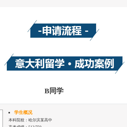
Mechanical Engineering机械
Mechatronic Engineering
Nanotechnologies for I
Petroleum and Mining Eng
Physics of Complex Syst
B同学
学生概况
本科院校：哈尔滨某高中