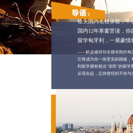
错失国内名校录取，不
国内12年寒窗苦读，
留学匈牙利，一展豪情
——机会难得却名额有限的匈
它将成为你一块坚实的跳板，
利留学拥有相当“亲民”的留学
从现在起，忘掉曾经的不快与