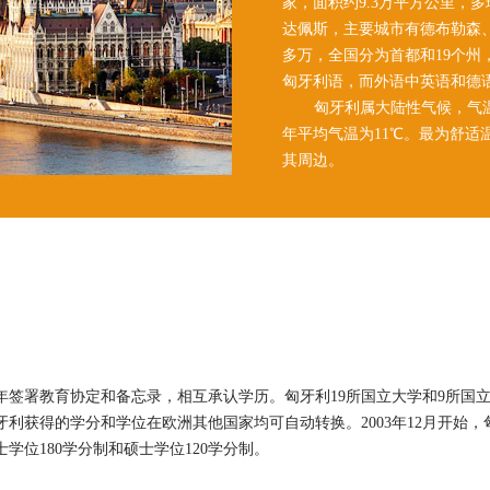
家，面积约9.3万平方公里，
达佩斯，主要城市有德布勒森、
多万，全国分为首都和19个州
匈牙利语，而外语中英语和德
匈牙利属大陆性气候，气温变
年平均气温为11℃。最为舒适
其周边。
7年签署教育协定和备忘录，相互承认学历。匈牙利19所国立大学和9所
牙利获得的学分和学位在欧洲其他国家均可自动转换。2003年12月开始
学位180学分制和硕士学位120学分制。