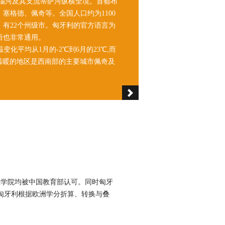
多瑙河及其支流蒂萨河纵横全境。首都布
塞格德、佩奇等。全国人口约为1100
，有22个州级市。匈牙利的官方语言为
语也非常通用。
化平均从1月的-2℃到6月的23℃,而
温暖的地区是西南部的主要城市佩奇及
国立学院均被中国教育部认可。同时匈牙
，匈牙利根据欧洲学分折算、转换与叠