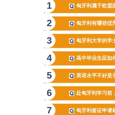
1
匈牙利属于欧盟
2
匈牙利有哪些优
3
匈牙利大学的学
4
高中毕业生应如
5
英语水平不好是
6
赴匈牙利学习前
7
匈牙利签证申请