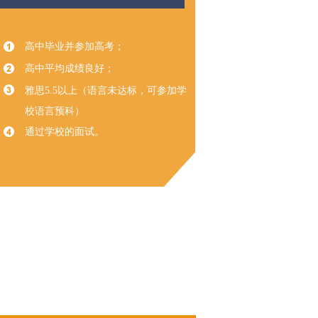
高中毕业并参加高考；
高中平均成绩良好；
雅思5.5以上（语言未达标，可参加学
校语言预科）
通过学校的面试。