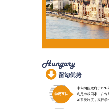
中匈两国政府于199
学历互认
利是申根国家，在匈
加系统制度，实行学士