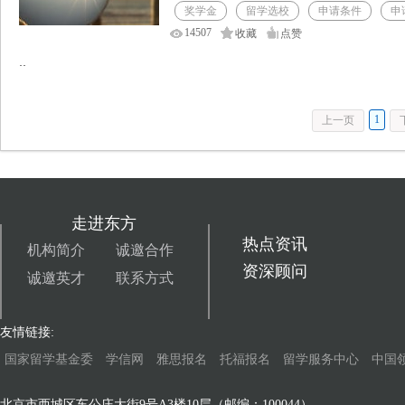
奖学金
留学选校
申请条件
申
14507
收藏
点赞
··
1
上一页
走进东方
热点资讯
机构简介
诚邀合作
资深顾问
诚邀英才
联系方式
友情链接:
国家留学基金委
学信网
雅思报名
托福报名
留学服务中心
中国
北京市西城区车公庄大街9号A3楼10层（邮编：100044）