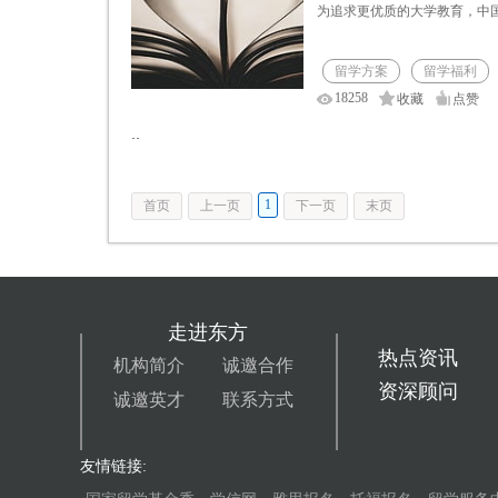
为追求更优质的大学教育，中
留学方案
留学福利
18258
收藏
点赞
··
1
首页
上一页
下一页
末页
走进东方
热点资讯
机构简介
诚邀合作
资深顾问
诚邀英才
联系方式
友情链接: