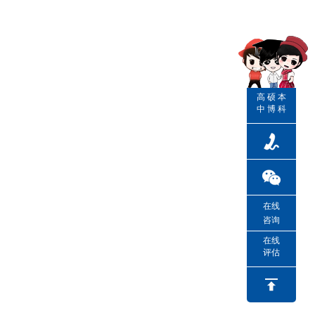
高
硕
本
中
博
科
在线
咨询
在线
评估