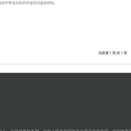
国高中毕业生的升学途径日益多样化。
当前第
1
页/共
1
页