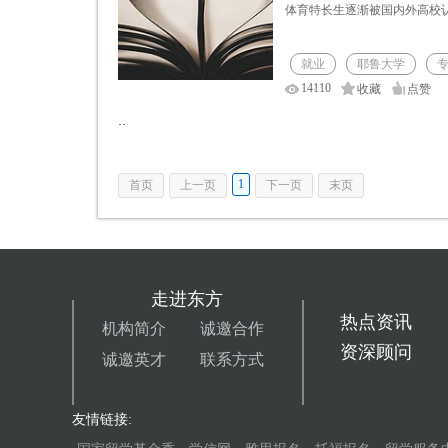
体育特长生逐渐被国内外高校
就业
耶鲁大学
14110
收藏
点赞
··
1
首页
上一页
下一页
末页
走进东方
热点资讯
机构简介
诚邀合作
资深顾问
诚邀英才
联系方式
友情链接: