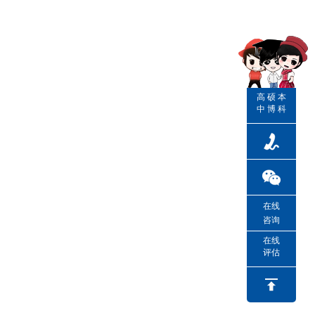
高
硕
本
中
博
科
在线
咨询
在线
评估