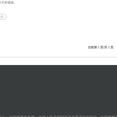
认可和青睐。
专业
当前第
1
页/共
1
页