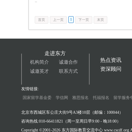
··
1
首页
上一页
下一页
末页
走进东方
热点资讯
机构简介
诚邀合作
资深顾问
诚邀英才
联系方式
友情链接:
国家留学基金委
学信网
雅思报名
托福报名
留学服务
北京市西城区车公庄大街9号A3楼10层（邮编：100044）
咨询热线:010-66411821（周一至周日早9:00 - 晚18:00）
Copyright ©2001-
2026 东方国际教育交流中心 www.cscdf.org All 