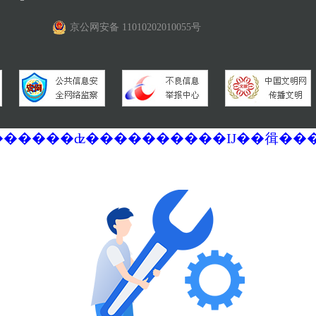
京公网安备 11010202010055号
�������ά�������޷��������ʣ����������Ĳ��㣬