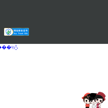
�����½⡣