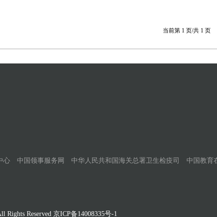
当前第
1
页/共
1
页
中心
中国领事服务网
中华人民共和国海关总署卫生检疫司
中国教育
Rights Reserved
京ICP备14008335号-1