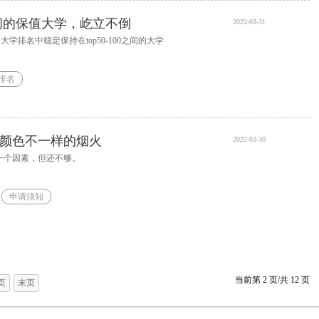
年间的保值大学，屹立不倒
2022-03-31
世界大学排名中稳定保持在top50-100之间的大学
排名
颜色不一样的烟火
2022-03-30
一个因素，但还不够。
申请须知
当前第
2
页/共
12
页
页
末页