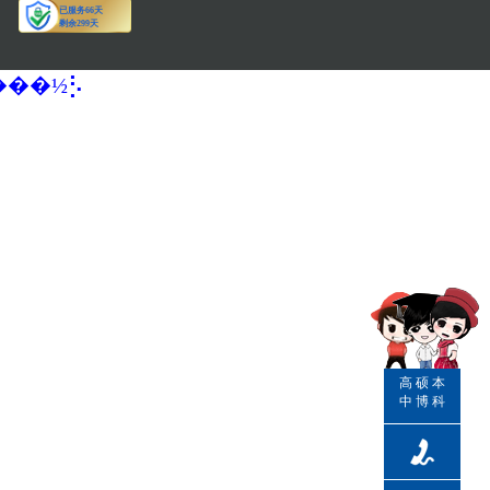
�����½⡣
高
硕
本
中
博
科