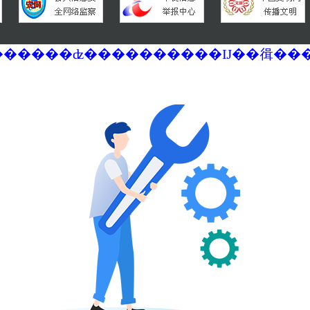
�������ά�������޷��������ʣ����������Ĳ��㣬