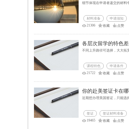
细节体现在申请者递交的材料
材料准备
申请须知
21306
收藏
点赞
各层次留学的特色差
不同上升路径可选择，大大拓
课程特色
申请条件
21722
收藏
点赞
你的赴美签证卡在哪
近期想办理美国签证，只能选
签证
签证材料准备
19465
收藏
点赞