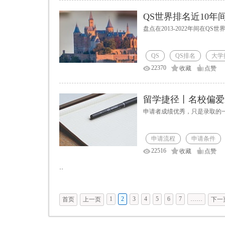
QS世界排名近10
盘点在2013-2022年间在QS
QS
QS排名
大学
22370
收藏
点赞
留学捷径丨名校偏爱
申请者成绩优秀，只是录取的
申请流程
申请条件
22516
收藏
点赞
··
1
2
3
4
5
6
7
……
首页
上一页
下一