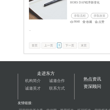
HORS DAP程序新变化
录取流程
录取政策
9040
收藏
点赞
··
1
首页
上一页
下一页
末页
走进东方
热点资讯
机构简介
诚邀合作
资深顾问
诚邀英才
联系方式
友情链接: