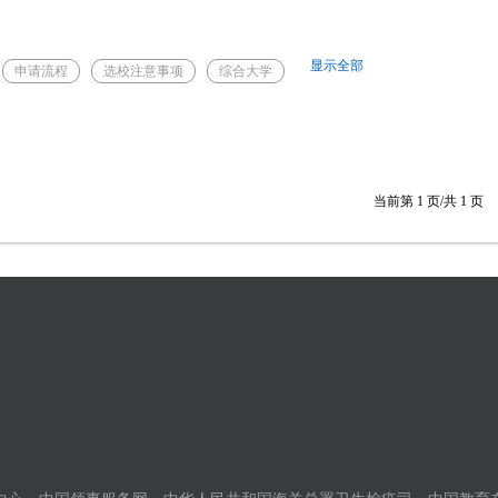
显示全部
申请流程
选校注意事项
综合大学
当前第
1
页/共
1
页