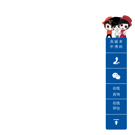
高
硕
本
中
博
科
在线
咨询
在线
评估