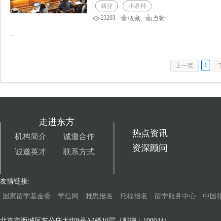
就业
小语种
23203
收藏
点赞
··
1
上一页
走进东方
热点资讯
机构简介
诚邀合作
资深顾问
诚邀英才
联系方式
友情链接:
国家留学基金委
学信网
雅思报名
托福报名
留学服务中心
中国
北京市西城区车公庄大街9号A3楼10层（邮编：100044）