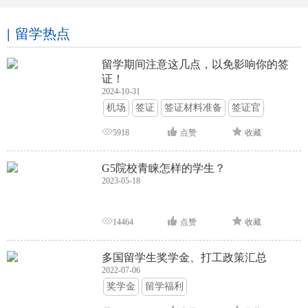
留学热点
留学期间注意这几点，以免影响你的签
证！
2024-10-31
机场
签证
签证材料准备
签证官
签证面试
签证申请攻略
5918
点赞
收藏
G5院校青睐怎样的学生？
2023-05-18
14464
点赞
收藏
多国留学生奖学金、打工政策汇总
2022-07-06
奖学金
留学福利