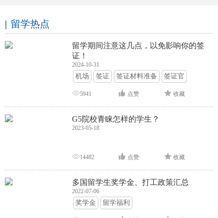
留学热点
留学期间注意这几点，以免影响你的签
证！
2024-10-31
机场
签证
签证材料准备
签证官
签证面试
签证申请攻略
5941
点赞
收藏
G5院校青睐怎样的学生？
2023-05-18
14482
点赞
收藏
多国留学生奖学金、打工政策汇总
2022-07-06
奖学金
留学福利