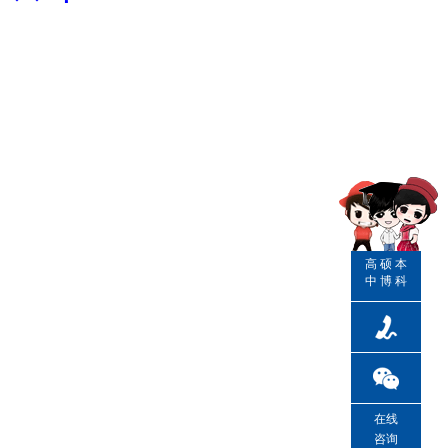
高
硕
本
中
博
科
在线
咨询