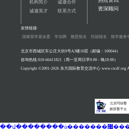
热点资讯
机构简介
诚邀合作
资深顾问
诚邀英才
联系方式
友情链接:
国家留学基金委
学信网
雅思报名
托福报名
留学服务
北京市西城区车公庄大街9号A3楼10层（邮编：100044）
咨询热线:010-66411821（周一至周日早9:00 - 晚18:00）
Copyright ©2001-
2026 东方国际教育交流中心 www.cscdf.org All 
��վ�