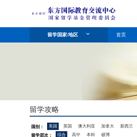
留学国家/地区
首页
留学攻略
美国
英国
澳大利亚
加拿大
新西兰
国别：
综合
高中
本科
硕博
留学层次：