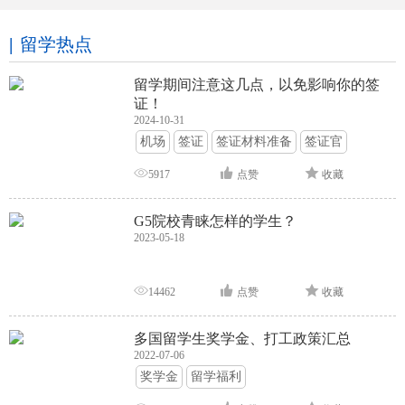
留学热点
留学期间注意这几点，以免影响你的签
证！
2024-10-31
机场
签证
签证材料准备
签证官
签证面试
签证申请攻略
5917
点赞
收藏
G5院校青睐怎样的学生？
2023-05-18
14462
点赞
收藏
多国留学生奖学金、打工政策汇总
2022-07-06
奖学金
留学福利