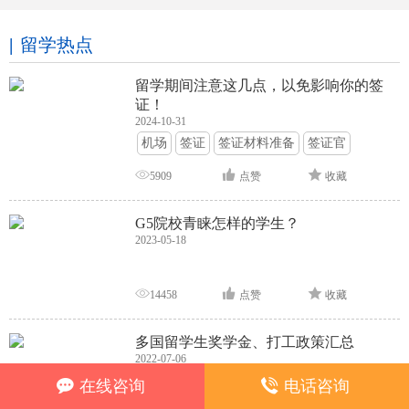
留学热点
留学期间注意这几点，以免影响你的签
证！
2024-10-31
机场
签证
签证材料准备
签证官
签证面试
签证申请攻略
5909
点赞
收藏
G5院校青睐怎样的学生？
2023-05-18
14458
点赞
收藏
多国留学生奖学金、打工政策汇总
2022-07-06
奖学金
留学福利
在线咨询
电话咨询