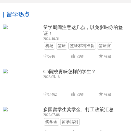
留学热点
留学期间注意这几点，以免影响你的签
证！
2024-10-31
机场
签证
签证材料准备
签证官
签证面试
签证申请攻略
5916
点赞
收藏
G5院校青睐怎样的学生？
2023-05-18
14462
点赞
收藏
多国留学生奖学金、打工政策汇总
2022-07-06
奖学金
留学福利