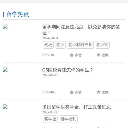
留学热点
留学期间注意这几点，以免影响你的签
证！
2024-10-31
机场
签证
签证材料准备
签证官
签证面试
签证申请攻略
5938
点赞
收藏
G5院校青睐怎样的学生？
2023-05-18
14480
点赞
收藏
多国留学生奖学金、打工政策汇总
2022-07-06
奖学金
留学福利