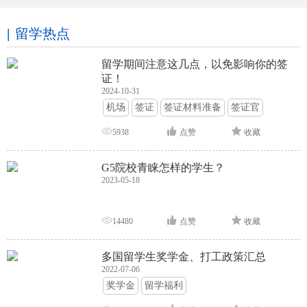
留学热点
留学期间注意这几点，以免影响你的签
证！
2024-10-31
机场
签证
签证材料准备
签证官
签证面试
签证申请攻略
5938
点赞
收藏
G5院校青睐怎样的学生？
2023-05-18
14480
点赞
收藏
多国留学生奖学金、打工政策汇总
2022-07-06
奖学金
留学福利