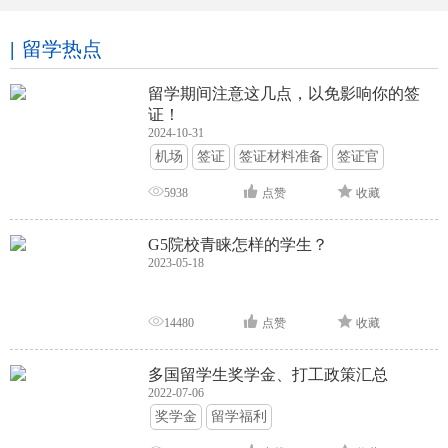
留学热点
留学期间注意这几点，以免影响你的签
证！
2024-10-31
机场
签证
签证材料准备
签证官
签证面试
签证申请攻略
5938
点赞
收藏
G5院校青睐怎样的学生？
2023-05-18
14480
点赞
收藏
多国留学生奖学金、打工政策汇总
2022-07-06
奖学金
留学福利