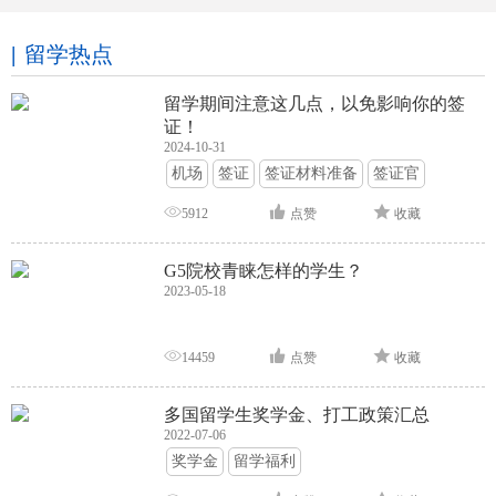
留学热点
留学期间注意这几点，以免影响你的签
证！
2024-10-31
机场
签证
签证材料准备
签证官
签证面试
签证申请攻略
5912
点赞
收藏
G5院校青睐怎样的学生？
2023-05-18
14459
点赞
收藏
多国留学生奖学金、打工政策汇总
2022-07-06
奖学金
留学福利