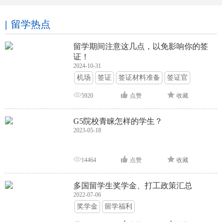
留学热点
留学期间注意这几点，以免影响你的签
证！
2024-10-31
机场
签证
签证材料准备
签证官
签证面试
签证申请攻略
5920
点赞
收藏
G5院校青睐怎样的学生？
2023-05-18
14464
点赞
收藏
多国留学生奖学金、打工政策汇总
2022-07-06
奖学金
留学福利