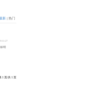
最新
热门
|
9-11-27
须标明
第
1
页/共
1
页