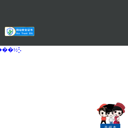
�����½⡣
高
硕
本