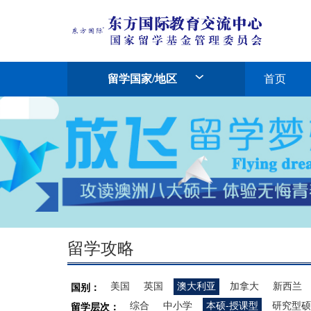
留学国家/地区
首页
留学攻略
美国
英国
澳大利亚
加拿大
新西兰
国别：
综合
中小学
本硕-授课型
研究型硕
留学层次：