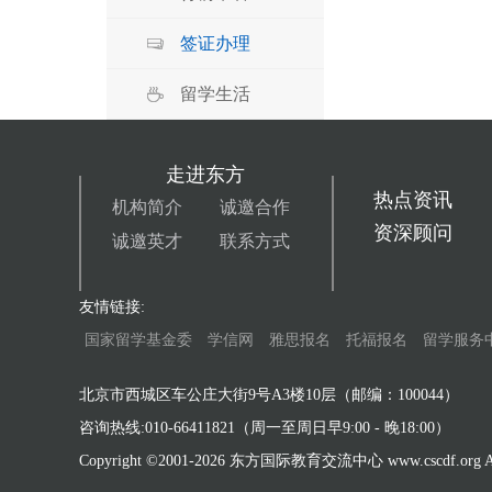
签证办理
留学生活
走进东方
热点资讯
机构简介
诚邀合作
资深顾问
诚邀英才
联系方式
友情链接:
国家留学基金委
学信网
雅思报名
托福报名
留学服务
北京市西城区车公庄大街9号A3楼10层（邮编：100044）
咨询热线:010-66411821（周一至周日早9:00 - 晚18:00）
Copyright ©2001-
2026 东方国际教育交流中心 www.cscdf.org All 