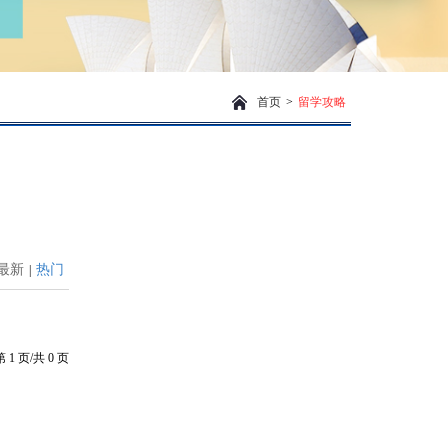
首页
>
留学攻略
最新
热门
|
第
1
页/共
0
页